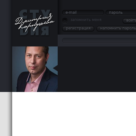
e-mail
пароль
запомнить меня
войт
регистрация
напомнить пароль