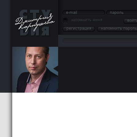
e-mail
пароль
запомнить меня
войт
регистрация
напомнить пароль