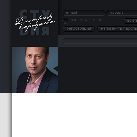
e-mail
пароль
запомнить меня
войт
регистрация
напомнить пароль