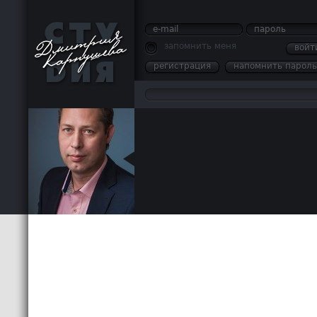
e-mail
пароль
запомнить меня
войт
регистрация
напомнить пароль