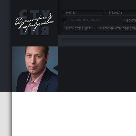
e-mail
пароль
запомнить меня
войт
регистрация
напомнить пароль